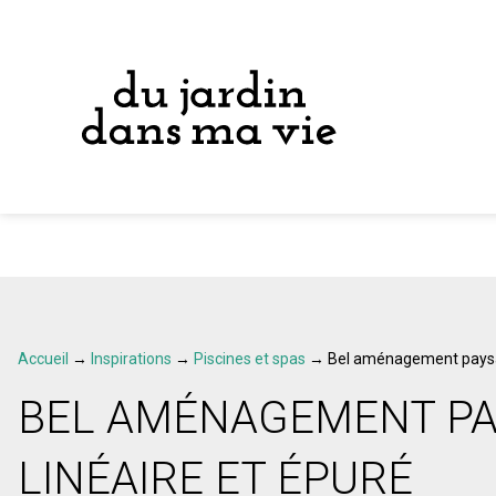
Accueil
→
Inspirations
→
Piscines et spas
→
Bel aménagement paysag
BEL AMÉNAGEMENT P
LINÉAIRE ET ÉPURÉ