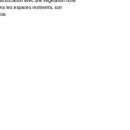
association avec une végétation riche
dans les espaces restreints, son
ble.