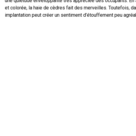
une quiétude enveloppante très appréciée des occupants. En 
et colorée, la haie de cèdres fait des merveilles. Toutefois, 
implantation peut créer un sentiment d’étouffement peu agréa