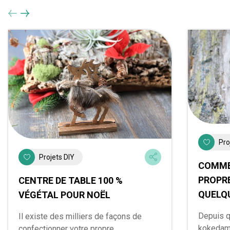
Pro
Projets DIY
COMME
PROPR
CENTRE DE TABLE 100 %
QUELQ
VÉGÉTAL POUR NOËL
Depuis q
Il existe des milliers de façons de
kokedama
confectionner votre propre...