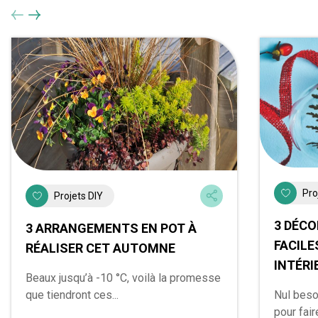
Pro
Projets DIY
3 DÉCO
3 ARRANGEMENTS EN POT À
FACILE
RÉALISER CET AUTOMNE
INTÉRI
Beaux jusqu’à -10 °C, voilà la promesse
que tiendront ces...
Nul beso
pour faire