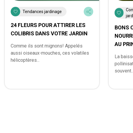
Con
Tendances jardinage
jar
24 FLEURS POUR ATTIRER LES
BONS C
COLIBRIS DANS VOTRE JARDIN
NOURRI
AU PR
Comme ils sont mignons! Appelés
aussi oiseaux-mouches, ces volatiles
La baiss
hélicoptères...
pollinisa
souvent..