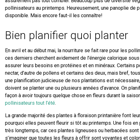
assurément pas tout combler. Beaucoup plus de diversité végé
pollinisateurs au printemps. Heureusement, une panoplie de pl
disponible. Mais encore faut-il les connaître!
Bien planifier quoi planter
En avril et au début mai, la nourriture se fait rare pour les pollin
ces derniers cherchent avidement de l’énergie calorique sous 
assurer leurs besoins en protéines et en minéraux. Certains po
nectar, d’autre de pollens et certains des deux, mais bref, tou
une planification judicieuse de nos plantations est nécessaire, 
doivent se planter une ou plusieurs années d’avance. On pl
façon à avoir toujours quelque chose en fleurs durant la saison
pollinisateurs tout l’été
.
La grande majorité des plantes à floraison printanière font leu
pourquoi elles peuvent fleurir si tôt au printemps. Une fois en 
très longtemps, car ces plantes ligneuses ou herbacées sont v
s’imaginer que toutes les fleurs à offrir sont voyantes et colo