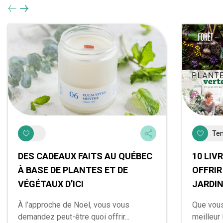
Ten
DES CADEAUX FAITS AU QUÉBEC
10 LIV
À BASE DE PLANTES ET DE
OFFRIR
VÉGÉTAUX D’ICI
JARDI
À l’approche de Noël, vous vous
Que vous
demandez peut-être quoi offrir...
meilleur l