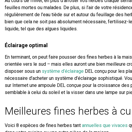
Au cours de l’hiver, en plus d’arroser vos herbes chaque sema
feuilles mortes ou malades. De plus, si l’air de votre résidenc
régulièrement de l’eau tiède sur et autour du feuillage des he
bien que cela ne soit pas absolument nécessaire, fertilisez-l
liquide, tel que des algues liquides.
Éclairage optimal
En terminant, on peut faire pousser des fines herbes à la mai
orientée vers le sud – mais elles auront une bien meilleure c
disposer sous un
système d’éclairage
DEL conçu pour les pla
nécessaire d’acheter un système d’éclairage sophistiqué. V
sur Internet une ampoule DEL conçue pour la croissance des 
semblable à celui du soleil et la visser dans une lampe sur pi
Meilleures fines herbes à cult
Voici 8 espèces de fines herbes tant
annuelles que vivaces
q