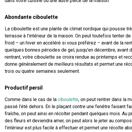
dans votre cuisine ou une autre pièce de la maison.
Abondante ciboulette
La ciboulette est une plante de climat nordique qui pousse très
terrasse à l’intérieur de la maison. On peut toutefois tenter de
froid – un hiver en accéléré si vous préférez – avant de la ren
quelques bonnes périodes de gel, jusqu’en décembre, avant de
rentrant, votre ciboulette se croira rendue au printemps et 
donne généralement de meilleurs résultats et permet une réc
trois ou quatre semaines seulement.
Productif persil
Comme dans le cas de la
ciboulette
, on peut rentrer dans la m
passé l’été dehors. En le plaçant contre une fenêtre faisant fa
fraîche, on peut ainsi en récolter pendant quelques mois. Au 
des fleurs et deviendra amer, on peut alors le jeter au compost
l’intérieur est plus facile à effectuer et permet une récolte abo