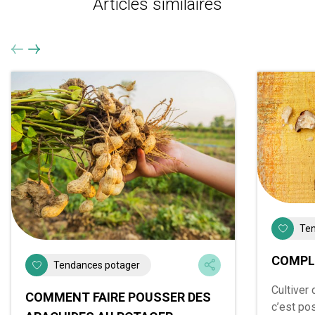
Articles similaires
Ten
COMPL
Tendances potager
Cultiver 
COMMENT FAIRE POUSSER DES
c’est pos