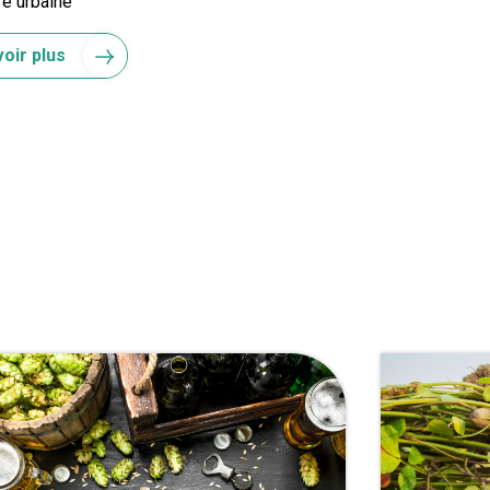
re urbaine
oir plus