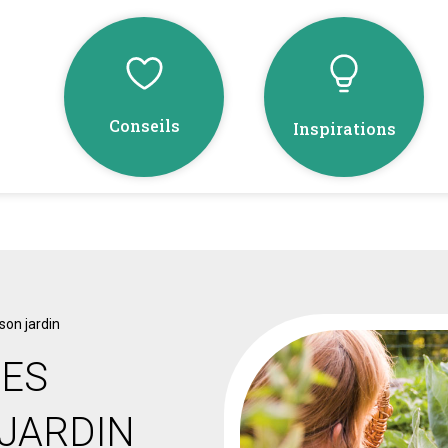
Conseils
Inspirations
son jardin
NES
JARDIN