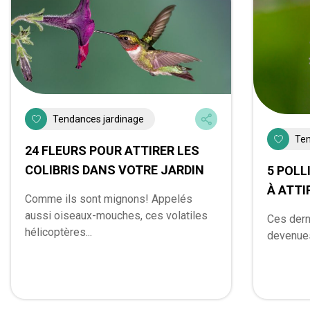
Tendances jardinage
Ten
24 FLEURS POUR ATTIRER LES
COLIBRIS DANS VOTRE JARDIN
5 POL
À ATTI
Comme ils sont mignons! Appelés
aussi oiseaux-mouches, ces volatiles
Ces dern
hélicoptères...
devenues