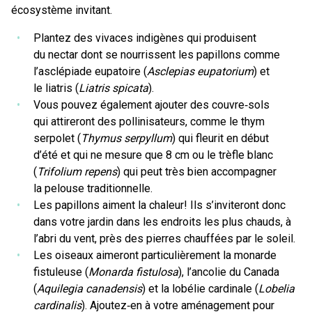
écosystème invitant.
Plantez des vivaces indigènes qui produisent
du nectar dont se nourrissent les papillons comme
l’asclépiade eupatoire (
Asclepias eupatorium
) et
le liatris (
Liatris spicata
).
Vous pouvez également ajouter des couvre‑sols
qui attireront des pollinisateurs, comme le thym
serpolet (
Thymus serpyllum
) qui fleurit en début
d’été et qui ne mesure que 8 cm ou le trèfle blanc
(
Trifolium repens
) qui peut très bien accompagner
la pelouse traditionnelle.
Les papillons aiment la chaleur! Ils s’inviteront donc
dans votre jardin dans les endroits les plus chauds, à
l’abri du vent, près des pierres chauffées par le soleil.
Les oiseaux aimeront particulièrement la monarde
fistuleuse (
Monarda fistulosa
), l’ancolie du Canada
(
Aquilegia canadensis
) et la lobélie cardinale (
Lobelia
cardinalis
). Ajoutez‑en à votre aménagement pour