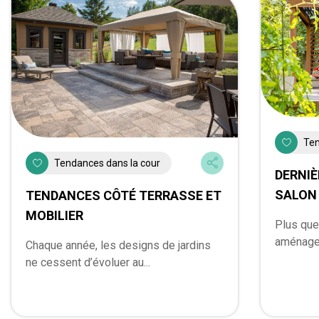
Ten
Tendances dans la cour
DERNI
SALON 
TENDANCES CÔTÉ TERRASSE ET
MOBILIER
Plus que 
aménagem
Chaque année, les designs de jardins
ne cessent d’évoluer au...