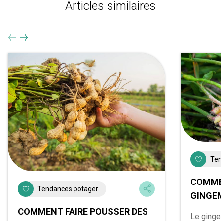
Articles similaires
Ten
COMME
Tendances potager
GINGE
COMMENT FAIRE POUSSER DES
Le ginge