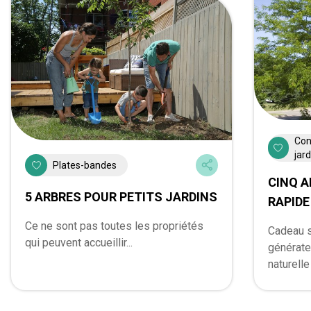
Con
jar
Plates-bandes
CINQ A
5 ARBRES POUR PETITS JARDINS
RAPIDE
Ce ne sont pas toutes les propriétés
Cadeau si
qui peuvent accueillir...
générate
naturelle 