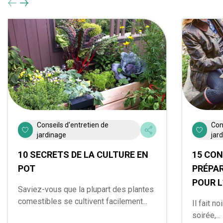
Conseils d'entretien de
Con
jardinage
jar
10 SECRETS DE LA CULTURE EN
15 CON
POT
PRÉPA
POUR 
Saviez-vous que la plupart des plantes
comestibles se cultivent facilement...
Il fait n
soirée,...