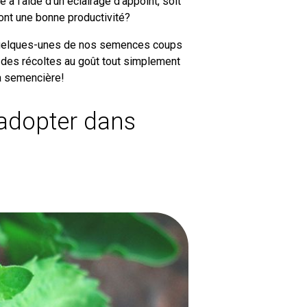
à l’aide d’un éclairage d’appoint, soit
ront une bonne productivité?
ci quelques-unes de nos semences coups
 des récoltes au goût tout simplement
a semencière!
adopter dans